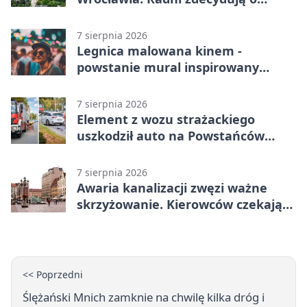
dalszym losie dokumentu
7 sierpnia 2026
Legnica malowana kinem -
powstanie mural inspirowany
„Małą Moskwą”
7 sierpnia 2026
Element z wozu strażackiego
uszkodził auto na Powstańców
Śląskich
7 sierpnia 2026
Awaria kanalizacji zwęzi ważne
skrzyżowanie. Kierowców czekają
zmiany
<< Poprzedni
Ślężański Mnich zamknie na chwilę kilka dróg i