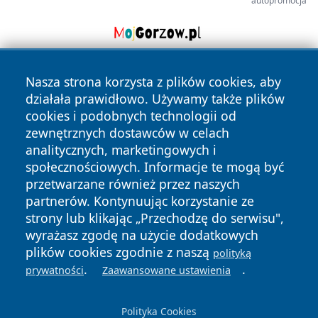
autopromocja
Nasza strona korzysta z plików cookies, aby
działała prawidłowo. Używamy także plików
cookies i podobnych technologii od
zewnętrznych dostawców w celach
analitycznych, marketingowych i
Copyright © 2026 faktywroclaw.pl Wszystkie prawa
społecznościowych. Informacje te mogą być
zastrzeżone.
przetwarzane również przez naszych
partnerów. Kontynuując korzystanie ze
strony lub klikając „Przechodzę do serwisu",
Polityka
Polityka
News
Autorzy
wyrażasz zgodę na użycie dodatkowych
Prywatności
Cookies
plików cookies zgodnie z naszą
polityką
.
.
prywatności
Zaawansowane ustawienia
Polityka Cookies