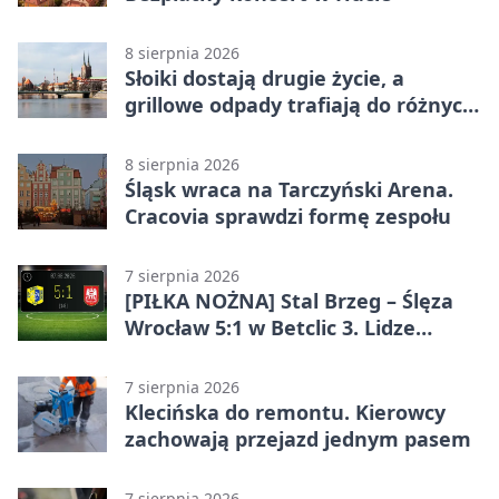
8 sierpnia 2026
Słoiki dostają drugie życie, a
grillowe odpady trafiają do różnych
pojemników
8 sierpnia 2026
Śląsk wraca na Tarczyński Arena.
Cracovia sprawdzi formę zespołu
7 sierpnia 2026
[PIŁKA NOŻNA] Stal Brzeg – Ślęza
Wrocław 5:1 w Betclic 3. Lidze
Grupa 3 (Grupa III) – wysoka
porażka wrocławian
7 sierpnia 2026
Klecińska do remontu. Kierowcy
zachowają przejazd jednym pasem
7 sierpnia 2026