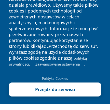
działała prawidłowo. Używamy także plików
cookies i podobnych technologii od
zewnętrznych dostawców w celach
analitycznych, marketingowych i
społecznościowych. Informacje te mogą być
Copyright © 2026 faktywroclaw.pl Wszystkie prawa
przetwarzane również przez naszych
zastrzeżone.
partnerów. Kontynuując korzystanie ze
strony lub klikając „Przechodzę do serwisu",
wyrażasz zgodę na użycie dodatkowych
Polityka
Polityka
News
Autorzy
plików cookies zgodnie z naszą
Prywatności
Cookies
polityką
.
.
prywatności
Zaawansowane ustawienia
Polityka Cookies
Przejdź do serwisu