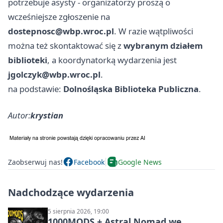
potrzebuje asysty - organizatorzy proszą o
wcześniejsze zgłoszenie na
dostepnosc@wbp.wroc.pl
. W razie wątpliwości
można też skontaktować się z
wybranym działem
biblioteki
, a koordynatorką wydarzenia jest
jgolczyk@wbp.wroc.pl
.
na podstawie:
Dolnośląska Biblioteka Publiczna
.
Autor:
krystian
Zaobserwuj nas!
Facebook
Google News
Nadchodzące wydarzenia
5 sierpnia 2026, 19:00
1000MODS + Astral Nomad we