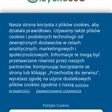
Nasza strona korzysta z plików cookies, aby
działała prawidłowo. Używamy także plików
cookies i podobnych technologii od
zewnętrznych dostawców w celach
Copyright © 2026 faktywroclaw.pl Wszystkie prawa
analitycznych, marketingowych i
zastrzeżone.
społecznościowych. Informacje te mogą być
przetwarzane również przez naszych
partnerów. Kontynuując korzystanie ze
Polityka
Polityka
News
Autorzy
strony lub klikając „Przechodzę do serwisu",
Prywatności
Cookies
wyrażasz zgodę na użycie dodatkowych
plików cookies zgodnie z naszą
polityką
.
.
prywatności
Zaawansowane ustawienia
Polityka Cookies