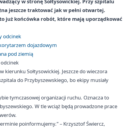
wadzący w stronę Sołtysowickiej. Przy szpitalu
żna jeszcze traktować jak w pełni otwartej.
to już końcówka robót, które mają uporządkować
ły odcinek
ym korytarzem dojazdowym
ana pod ziemią
y odcinek
w kierunku Sołtysowickiej. Jeszcze do wieczora
zpitala do Przybyszewskiego, bo ekipy musiały
ybie tymczasowej organizacji ruchu. Oznacza to
ybyszewskiego. W tle wciąż będą prowadzone prace
owerów.
rminie poinformujemy.” – Krzysztof Świercz,