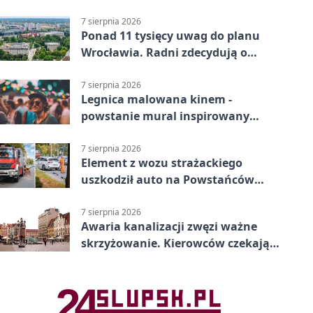
Feta
7 sierpnia 2026
Ponad 11 tysięcy uwag do planu
Wrocławia. Radni zdecydują o
dalszym losie dokumentu
7 sierpnia 2026
Legnica malowana kinem -
powstanie mural inspirowany
„Małą Moskwą”
7 sierpnia 2026
Element z wozu strażackiego
uszkodził auto na Powstańców
Śląskich
7 sierpnia 2026
Awaria kanalizacji zwęzi ważne
skrzyżowanie. Kierowców czekają
zmiany