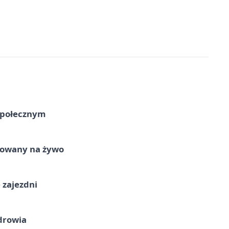
Społecznym
izowany na żywo
 zajezdni
drowia