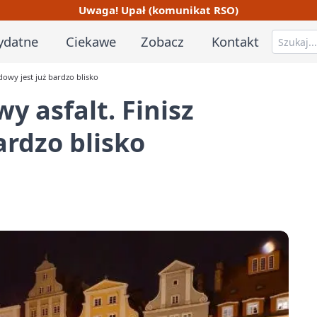
Uwaga! Upał (komunikat RSO)
ydatne
Ciekawe
Zobacz
Kontakt
dowy jest już bardzo blisko
y asfalt. Finisz
ardzo blisko