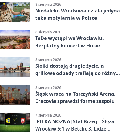
8 sierpnia 2026
Niedaleko Wrocławia działa jedyna
taka motylarnia w Polsce
8 sierpnia 2026
TeDe wystąpi we Wrocławiu.
Bezpłatny koncert w Hucie
8 sierpnia 2026
Słoiki dostają drugie życie, a
grillowe odpady trafiają do różnych
pojemników
8 sierpnia 2026
Śląsk wraca na Tarczyński Arena.
Cracovia sprawdzi formę zespołu
7 sierpnia 2026
[PIŁKA NOŻNA] Stal Brzeg – Ślęza
Wrocław 5:1 w Betclic 3. Lidze
Grupa 3 (Grupa III) – wysoka