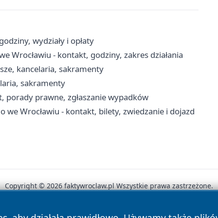
odziny, wydziały i opłaty
e Wrocławiu - kontakt, godziny, zakres działania
sze, kancelaria, sakramenty
laria, sakramenty
t, porady prawne, zgłaszanie wypadków
e Wrocławiu - kontakt, bilety, zwiedzanie i dojazd
Copyright © 2026 faktywroclaw.pl Wszystkie prawa zastrzeżone.
es, aby działała prawidłowo. Używamy także plik