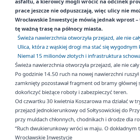
asfaltu, a kierowcy mogli wrócić na odcinek pro
prace jeszcze nie odpuszczają, więc ulicy nie mo
Wrocławskie Inwestycje mówią jednak wprost – 
tę ważną trasę na północy miasta.
Świeża nawierzchnia otworzyła przejazd, ale nie ca
Ulica, która z wąskiej drogi ma stać się wygodn
Niemal 15 milionów złotych i infrastruktura schow
Świeża nawierzchnia otworzyła przejazd, ale nie cał
Po godzinie 14.50 ruch na nowej nawierzchni ruszył 
zamknięty pozostawał fragment od bramy głównej s
dokończyć bieżące roboty i zabezpieczyć teren.
Od czwartku 30 kwietnia Koszarowa ma działać w tr
przejazd jednokierunkowy od Sołtysowickiej do Prz
przy muldach chłonnych, chodnikach i drodze dla r
“Ruch dwukierunkowy wróci w maju. O dokładnym te
Wrocławskie Inwestycje