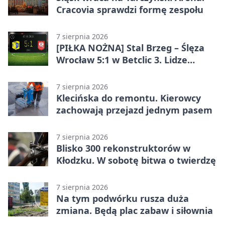
Cracovia sprawdzi formę zespołu
7 sierpnia 2026
[PIŁKA NOŻNA] Stal Brzeg – Ślęza
Wrocław 5:1 w Betclic 3. Lidze
Grupa 3 (Grupa III) – wysoka
porażka wrocławian
7 sierpnia 2026
Klecińska do remontu. Kierowcy
zachowają przejazd jednym pasem
7 sierpnia 2026
Blisko 300 rekonstruktorów w
Kłodzku. W sobotę bitwa o twierdzę
7 sierpnia 2026
Na tym podwórku rusza duża
zmiana. Będą plac zabaw i siłownia