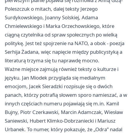
pierwszym planie pojawia się rozmowa z Anną Gizą-
Poleszczuk o mitach, dalej teksty Jerzego
Surdykowskiego, Joanny Solskiej, Adama
Chmielewskiego i Marka Orzechowskiego, które
ciągną czytelnika od spraw społecznych po wielką
politykę. Jest też spojrzenie na NATO, a obok - poezja
Serhija Żadana, więc napięcie między publicystyką a
literaturą trzyma się tu naprawdę mocno.
Ważne miejsce zajmują również teksty o kulturze i
języku. Jan Miodek przygląda się medialnym
emocjom, Jacek Sieradzki rozpisuje się o dwóch
panach, którzy potrafią słowem sporo namieszać, a w
innych częściach numeru pojawiają się m.in. Kamil
Bujny, Piotr Czerkawski, Marcin Adamczak, Wiesław
Saniewski, Hubert Klimko-Dobrzaniecki i Mariusz
Urbanek. To numer, który pokazuje, że „Odra” nadal