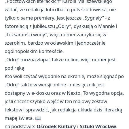
„Pocztówkach literackich” Karola Maliszewskiego
widać, że redakcja lubi dbać o puls środowiska, nie
tylko o same premiery. Jest jeszcze „Sygnały” - z
fotorelacją z jubileuszu „Odry”, dyskusją o Mannie i
„Tożsamości wody”, więc numer zamyka się w
szerokim, bardzo wrocławskim i jednocześnie
ogólnopolskim kontekście.
„Odrę” można złapać także online, więc numer jest
pod ręką
Kto woli czytać wygodnie na ekranie, może sięgnąć po
„Odrę” także w wersji online - miesięcznik jest
dostępny w e-kiosku oraz w Nexto. To wygodna opcja,
jeśli chcesz szybko wejść w ten majowy zestaw
tekstów i sprawdzić, jak redakcja układa dziś literacką
mapę świata. 📖
na podstawie:
Ośrodek Kultury i Sztuki Wrocław
.