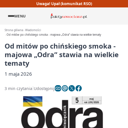
Uwaga! Upał (komunikat RSO)
MENU
Strona główna
Wiadomości
Od mitów po chińskiego smoka - majowa „Odra” stawia na wielkie tematy
Od mitów po chińskiego smoka -
majowa „Odra” stawia na wielkie
tematy
1 maja 2026
3 min czytania
Udostępnij