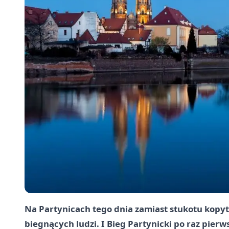
Na Partynicach tego dnia zamiast stukotu kopy
biegnących ludzi. I Bieg Partynicki po raz pierw