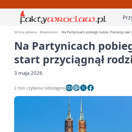
Prz
Strona główna
Wiadomości
Na Partynicach pobiegli ludzie. Pierwszy taki 
Na Partynicach pobiegl
start przyciągnął rodz
3 maja 2026
2 min czytania
Udostępnij