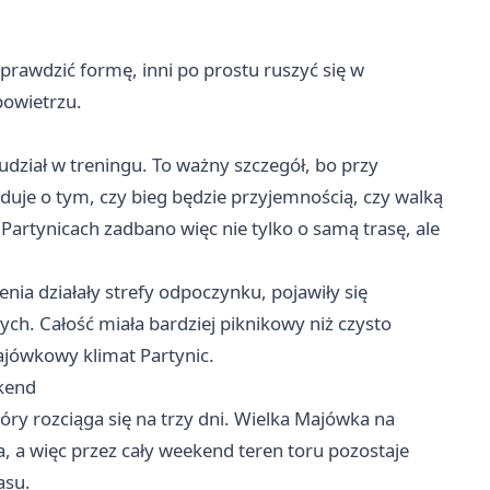
 sprawdzić formę, inni po prostu ruszyć się w
powietrzu.
udział w treningu. To ważny szczegół, bo przy
uje o tym, czy bieg będzie przyjemnością, czy walką
artynicach zadbano więc nie tylko o samą trasę, ale
nia działały strefy odpoczynku, pojawiły się
ch. Całość miała bardziej piknikowy niż czysto
ajówkowy klimat Partynic.
ekend
óry rozciąga się na trzy dni. Wielka Majówka na
a, a więc przez cały weekend teren toru pozostaje
asu.