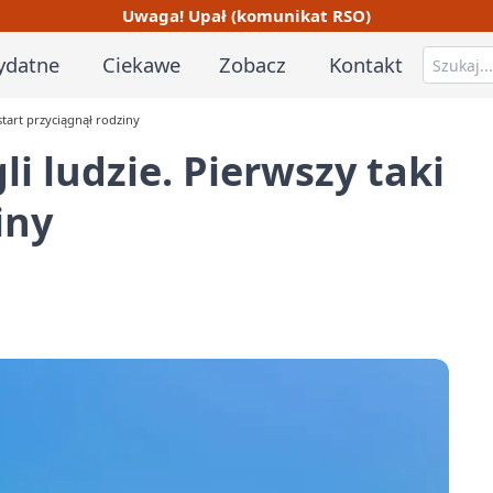
Uwaga! Upał (komunikat RSO)
ydatne
Ciekawe
Zobacz
Kontakt
start przyciągnął rodziny
i ludzie. Pierwszy taki
iny