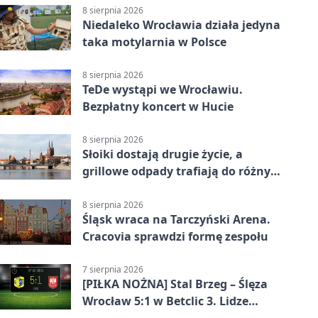
8 sierpnia 2026
Niedaleko Wrocławia działa jedyna
taka motylarnia w Polsce
8 sierpnia 2026
TeDe wystąpi we Wrocławiu.
Bezpłatny koncert w Hucie
8 sierpnia 2026
Słoiki dostają drugie życie, a
grillowe odpady trafiają do różnych
pojemników
8 sierpnia 2026
Śląsk wraca na Tarczyński Arena.
Cracovia sprawdzi formę zespołu
7 sierpnia 2026
[PIŁKA NOŻNA] Stal Brzeg – Ślęza
Wrocław 5:1 w Betclic 3. Lidze
Grupa 3 (Grupa III) – wysoka