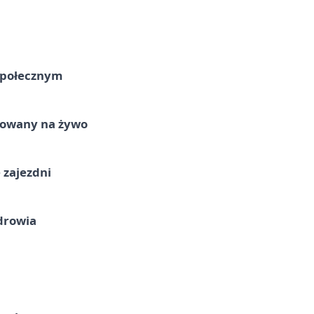
Społecznym
izowany na żywo
 zajezdni
drowia