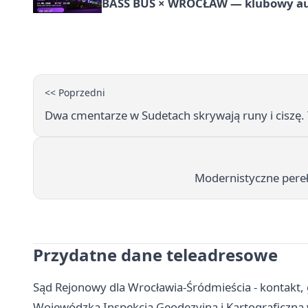
BASS BUS × WROCŁAW — klubowy a
<< Poprzedni
Dwa cmentarze w Sudetach skrywają runy i ciszę.
Modernistyczne pereł
Przydatne dane teleadresowe
Sąd Rejonowy dla Wrocławia-Śródmieścia - kontakt, g
Wojewódzka Inspekcja Geodezyjna i Kartograficzna w