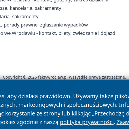
sze, kancelaria, sakramenty
laria, sakramenty
t, porady prawne, zgłaszanie wypadków
e Wrocławiu - kontakt, bilety, zwiedzanie i dojazd
Copyright © 2026 faktywroclaw.pl Wszystkie prawa zastrzeżone.
es, aby działała prawidłowo. Używamy także plik
News
Autorzy
Polityka Prywatności
Polityka Cookie
cznych, marketingowych i społecznościowych. Inf
 korzystanie ze strony lub klikając „Przechodzę 
ookies zgodnie z naszą
polityką prywatności
.
Zaaw