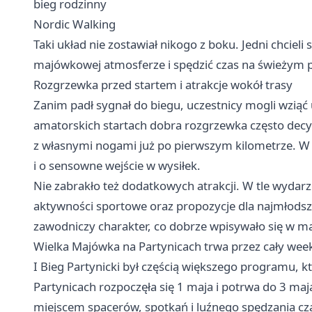
bieg rodzinny
Nordic Walking
Taki układ nie zostawiał nikogo z boku. Jedni chcieli
majówkowej atmosferze i spędzić czas na świeżym 
Rozgrzewka przed startem i atrakcje wokół trasy
Zanim padł sygnał do biegu, uczestnicy mogli wziąć 
amatorskich startach dobra rozgrzewka często decyd
z własnymi nogami już po pierwszym kilometrze. W P
i o sensowne wejście w wysiłek.
Nie zabrakło też dodatkowych atrakcji. W tle wydarze
aktywności sportowe oraz propozycje dla najmłodszy
zawodniczy charakter, co dobrze wpisywało się w m
Wielka Majówka na Partynicach trwa przez cały we
I Bieg Partynicki był częścią większego programu, kt
Partynicach rozpoczęła się 1 maja i potrwa do 3 maj
miejscem spacerów, spotkań i luźnego spędzania cz