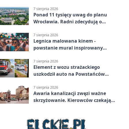
Feta
7 sierpnia 2026
Ponad 11 tysięcy uwag do planu
Wrocławia. Radni zdecydują o
dalszym losie dokumentu
7 sierpnia 2026
Legnica malowana kinem -
powstanie mural inspirowany
„Małą Moskwą”
7 sierpnia 2026
Element z wozu strażackiego
uszkodził auto na Powstańców
Śląskich
7 sierpnia 2026
Awaria kanalizacji zwęzi ważne
skrzyżowanie. Kierowców czekają
zmiany