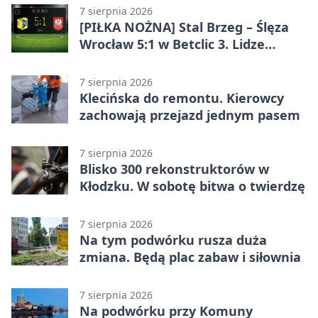
7 sierpnia 2026
[PIŁKA NOŻNA] Stal Brzeg – Ślęza
Wrocław 5:1 w Betclic 3. Lidze
Grupa 3 (Grupa III) – wysoka
porażka wrocławian
7 sierpnia 2026
Klecińska do remontu. Kierowcy
zachowają przejazd jednym pasem
7 sierpnia 2026
Blisko 300 rekonstruktorów w
Kłodzku. W sobotę bitwa o twierdzę
7 sierpnia 2026
Na tym podwórku rusza duża
zmiana. Będą plac zabaw i siłownia
7 sierpnia 2026
Na podwórku przy Komuny