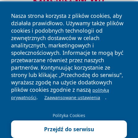
Nasza strona korzysta z plików cookies, aby
działała prawidłowo. Używamy także plików
cookies i podobnych technologii od
zewnętrznych dostawców w celach
analitycznych, marketingowych i
społecznościowych. Informacje te mogą być
Copyright © 2026 faktywroclaw.pl Wszystkie prawa
przetwarzane również przez naszych
zastrzeżone.
partnerów. Kontynuując korzystanie ze
strony lub klikając „Przechodzę do serwisu",
wyrażasz zgodę na użycie dodatkowych
Polityka
Polityka
News
Autorzy
plików cookies zgodnie z naszą
polityką
Prywatności
Cookies
.
.
prywatności
Zaawansowane ustawienia
Polityka Cookies
Przejdź do serwisu