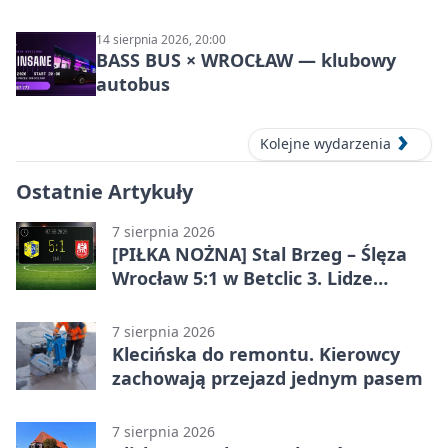
14 sierpnia 2026, 20:00
BASS BUS × WROCŁAW — klubowy
autobus
Kolejne wydarzenia
Ostatnie Artykuły
7 sierpnia 2026
[PIŁKA NOŻNA] Stal Brzeg – Ślęza
Wrocław 5:1 w Betclic 3. Lidze
Grupa 3 (Grupa III) – wysoka
porażka wrocławian
7 sierpnia 2026
Klecińska do remontu. Kierowcy
zachowają przejazd jednym pasem
7 sierpnia 2026