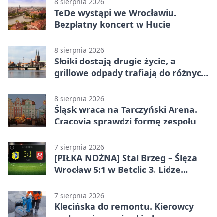
8 sierpnia 2026
TeDe wystąpi we Wrocławiu.
Bezpłatny koncert w Hucie
8 sierpnia 2026
Słoiki dostają drugie życie, a
grillowe odpady trafiają do różnych
pojemników
8 sierpnia 2026
Śląsk wraca na Tarczyński Arena.
Cracovia sprawdzi formę zespołu
7 sierpnia 2026
[PIŁKA NOŻNA] Stal Brzeg – Ślęza
Wrocław 5:1 w Betclic 3. Lidze
Grupa 3 (Grupa III) – wysoka
porażka wrocławian
7 sierpnia 2026
Klecińska do remontu. Kierowcy