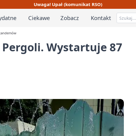
Uwaga! Upał (komunikat RSO)
ydatne
Ciekawe
Zobacz
Kontakt
7 tandemów
 Pergoli. Wystartuje 87