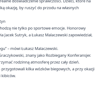
 realne doświadczenie sprawczości. Dzieci, które na
adką okazję, by ruszyć do przodu na własnych
styn
zychodzą nie tylko po sportowe emocje. Honorowy
a Jacek Sutryk, a Łukasz Malaczewski zapowiedział,
iegu” – mówi Łukasz Malaczewski.
Graczykowski, znany jako Rozbiegany Konferansjer.
utrzymać rodzinną atmosferę przez cały dzień.
m przygotowali kilka wózków biegowych, a przy okazji
 kibiców.