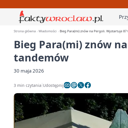
Prz
Strona główna
Wiadomości
Bieg Para(mi) znów na Pergoli. Wystartuje 8
Bieg Para(mi) znów na
tandemów
30 maja 2026
3 min czytania
Udostępnij