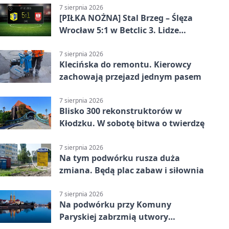
7 sierpnia 2026
[PIŁKA NOŻNA] Stal Brzeg – Ślęza
Wrocław 5:1 w Betclic 3. Lidze
Grupa 3 (Grupa III) – wysoka
porażka wrocławian
7 sierpnia 2026
Klecińska do remontu. Kierowcy
zachowają przejazd jednym pasem
7 sierpnia 2026
Blisko 300 rekonstruktorów w
Kłodzku. W sobotę bitwa o twierdzę
7 sierpnia 2026
Na tym podwórku rusza duża
zmiana. Będą plac zabaw i siłownia
7 sierpnia 2026
Na podwórku przy Komuny
Paryskiej zabrzmią utwory
Powstania Warszawskiego