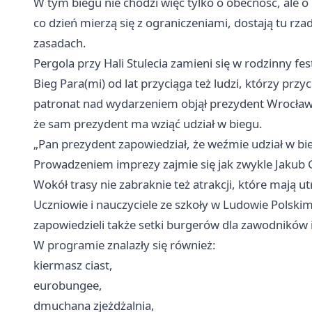
W tym biegu nie chodzi więc tylko o obecność, ale o
co dzień mierzą się z ograniczeniami, dostają tu rz
zasadach.
Pergola przy Hali Stulecia zamieni się w rodzinny fe
Bieg Para(mi) od lat przyciąga też ludzi, którzy pr
patronat nad wydarzeniem objął prezydent Wrocławi
że sam prezydent ma wziąć udział w biegu.
„Pan prezydent zapowiedział, że weźmie udział w b
Prowadzeniem imprezy zajmie się jak zwykle Jakub 
Wokół trasy nie zabraknie też atrakcji, które mają 
Uczniowie i nauczyciele ze szkoły w Ludowie Polski
zapowiedzieli także setki burgerów dla zawodników i
W programie znalazły się również:
kiermasz ciast,
eurobungee,
dmuchana zjeżdżalnia,