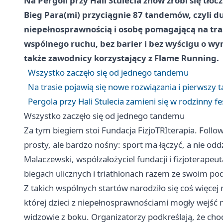
Na Pergoli przy Hali Stulecia znów zrobi się tłocz
Bieg Para(mi) przyciągnie 87 tandemów, czyli d
niepełnosprawnością i osobę pomagającą na tras
wspólnego ruchu, bez barier i bez wyścigu o wy
także zawodnicy korzystający z Flame Running.
Wszystko zaczęło się od jednego tandemu
Na trasie pojawią się nowe rozwiązania i pierwszy ta
Pergola przy Hali Stulecia zamieni się w rodzinny f
Wszystko zaczęło się od jednego tandemu
Za tym biegiem stoi Fundacja FizjoTRIterapia. Follo
prosty, ale bardzo nośny: sport ma łączyć, a nie odd
Malaczewski, współzałożyciel fundacji i fizjoterape
biegach ulicznych i triathlonach razem ze swoim p
Z takich wspólnych startów narodziło się coś więcej 
której dzieci z niepełnosprawnościami mogły wejść na
widzowie z boku. Organizatorzy podkreślają, że chod