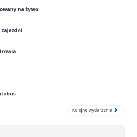
izowany na żywo
 zajezdni
drowia
utobus
Kolejne wydarzenia