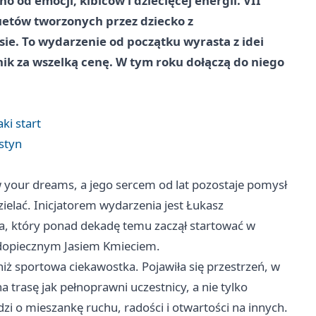
no od emocji, kibiców i dziecięcej energii. VII
uetów tworzonych przez dziecko z
ie. To wydarzenie od początku wyrasta z idei
nik za wszelką cenę. W tym roku dołączą do niego
ki start
estyn
w your dreams, a jego sercem od lat pozostaje pomysł
zielać. Inicjatorem wydarzenia jest Łukasz
uta, który ponad dekadę temu zaczął startować w
odopiecznym Jasiem Kmieciem.
niż sportowa ciekawostka. Pojawiła się przestrzeń, w
 trasę jak pełnoprawni uczestnicy, a nie tylko
zi o mieszankę ruchu, radości i otwartości na innych.