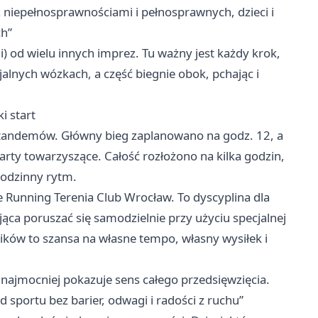
z niepełnosprawnościami i pełnosprawnych, dzieci i
ch”
) od wielu innych imprez. Tu ważny jest każdy krok,
jalnych wózkach, a część biegnie obok, pchając i
i start
87 tandemów. Główny bieg zaplanowano na godz. 12, a
tarty towarzyszące. Całość rozłożono na kilka godzin,
 rodzinny rytm.
me Running Terenia Club Wrocław. To dyscyplina dla
ca poruszać się samodzielnie przy użyciu specjalnej
ików to szansa na własne tempo, własny wysiłek i
 najmocniej pokazuje sens całego przedsięwzięcia.
d sportu bez barier, odwagi i radości z ruchu”