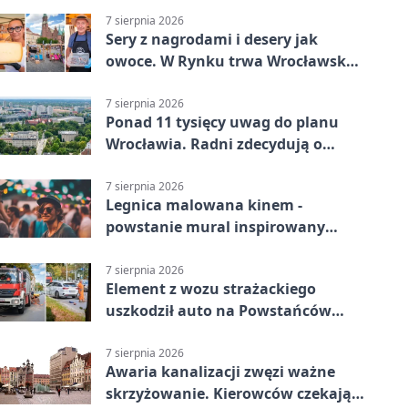
7 sierpnia 2026
Sery z nagrodami i desery jak
owoce. W Rynku trwa Wrocławska
Feta
7 sierpnia 2026
Ponad 11 tysięcy uwag do planu
Wrocławia. Radni zdecydują o
dalszym losie dokumentu
7 sierpnia 2026
Legnica malowana kinem -
powstanie mural inspirowany
„Małą Moskwą”
7 sierpnia 2026
Element z wozu strażackiego
uszkodził auto na Powstańców
Śląskich
7 sierpnia 2026
Awaria kanalizacji zwęzi ważne
skrzyżowanie. Kierowców czekają