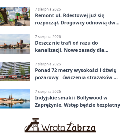
zmiany
7 sierpnia 2026
Remont ul. Rdestowej już się
rozpoczął. Drogowcy odnowią dwa
odcinki
7 sierpnia 2026
Deszcz nie trafi od razu do
kanalizacji. Nowe zasady dla
inwestycji
7 sierpnia 2026
Ponad 72 metry wysokości i dźwig
pożarowy - ćwiczenia strażaków we
Wrocławiu
7 sierpnia 2026
Indyjskie smaki i Bollywood w
Zaprężynie. Wstęp będzie bezpłatny