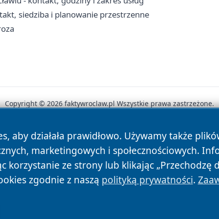
wiu - kontakt, godziny i zakres usług
akt, siedziba i planowanie przestrzenne
roza
Copyright © 2026 faktywroclaw.pl Wszystkie prawa zastrzeżone.
es, aby działała prawidłowo. Używamy także plik
News
Autorzy
Polityka Prywatności
Polityka Cookie
cznych, marketingowych i społecznościowych. Inf
 korzystanie ze strony lub klikając „Przechodzę 
ookies zgodnie z naszą
polityką prywatności
.
Zaaw