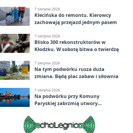
Grupa 3 (Grupa III) – wysoka
porażka wrocławian
7 sierpnia 2026
Klecińska do remontu. Kierowcy
zachowają przejazd jednym pasem
7 sierpnia 2026
Blisko 300 rekonstruktorów w
Kłodzku. W sobotę bitwa o twierdzę
7 sierpnia 2026
Na tym podwórku rusza duża
zmiana. Będą plac zabaw i siłownia
7 sierpnia 2026
Na podwórku przy Komuny
Paryskiej zabrzmią utwory
Powstania Warszawskiego