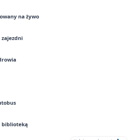
izowany na żywo
 zajezdni
drowia
utobus
 biblioteką