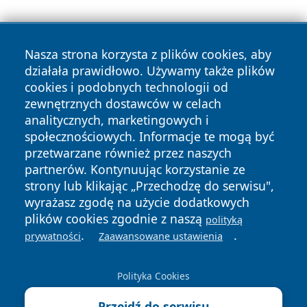
Nasza strona korzysta z plików cookies, aby
działała prawidłowo. Używamy także plików
cookies i podobnych technologii od
zewnętrznych dostawców w celach
Copyright © 2026 faktywroclaw.pl Wszystkie prawa
analitycznych, marketingowych i
zastrzeżone.
społecznościowych. Informacje te mogą być
przetwarzane również przez naszych
partnerów. Kontynuując korzystanie ze
Polityka
Polityka
News
Autorzy
strony lub klikając „Przechodzę do serwisu",
Prywatności
Cookies
wyrażasz zgodę na użycie dodatkowych
plików cookies zgodnie z naszą
polityką
.
.
prywatności
Zaawansowane ustawienia
Polityka Cookies
Przejdź do serwisu