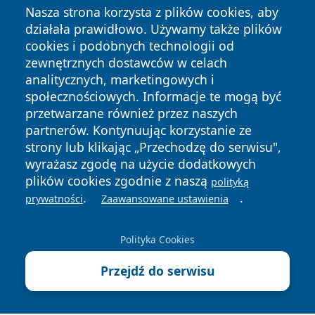
Nasza strona korzysta z plików cookies, aby
działała prawidłowo. Używamy także plików
cookies i podobnych technologii od
zewnętrznych dostawców w celach
analitycznych, marketingowych i
społecznościowych. Informacje te mogą być
Copyright © 2026 faktywroclaw.pl Wszystkie prawa
przetwarzane również przez naszych
zastrzeżone.
partnerów. Kontynuując korzystanie ze
strony lub klikając „Przechodzę do serwisu",
wyrażasz zgodę na użycie dodatkowych
Polityka
Polityka
News
Autorzy
plików cookies zgodnie z naszą
polityką
Prywatności
Cookies
.
.
prywatności
Zaawansowane ustawienia
Polityka Cookies
Przejdź do serwisu