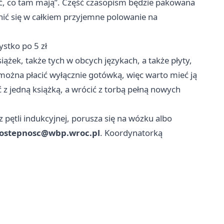
czyć, co tam mają”. Część czasopism będzie pakowana
enić się w całkiem przyjemne polowanie na
ystko po 5 zł
żek, także tych w obcych językach, a także płyty,
można płacić wyłącznie gotówką, więc warto mieć ją
ć z jedną książką, a wrócić z torbą pełną nowych
z pętli indukcyjnej, porusza się na wózku albo
ostepnosc@wbp.wroc.pl
. Koordynatorką