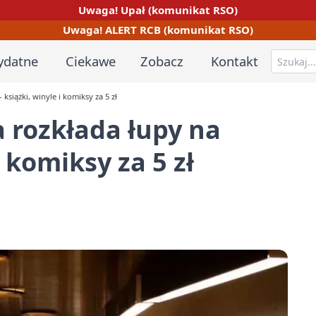
Uwaga! Upał (komunikat RSO)
Uwaga! ALERT RCB (komunikat RSO)
ydatne
Ciekawe
Zobacz
Kontakt
książki, winyle i komiksy za 5 zł
 rozkłada łupy na
i komiksy za 5 zł