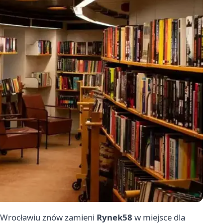
e Wrocławiu znów zamieni
Rynek58
w miejsce dla