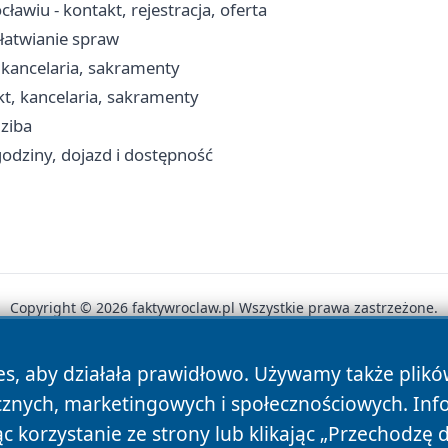
awiu - kontakt, rejestracja, oferta
ałatwianie spraw
 kancelaria, sakramenty
kt, kancelaria, sakramenty
dziba
godziny, dojazd i dostępność
Copyright © 2026 faktywroclaw.pl Wszystkie prawa zastrzeżone.
es, aby działała prawidłowo. Używamy także plik
News
Autorzy
Polityka Prywatności
Polityka Cookie
cznych, marketingowych i społecznościowych. Inf
 korzystanie ze strony lub klikając „Przechodzę 