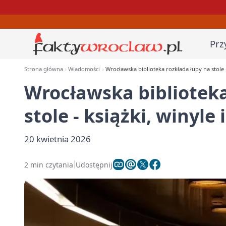
Prz
Strona główna
Wiadomości
Wrocławska biblioteka rozkłada łupy na stole - 
Wrocławska biblioteka
stole - książki, winyle 
20 kwietnia 2026
2 min czytania
Udostępnij