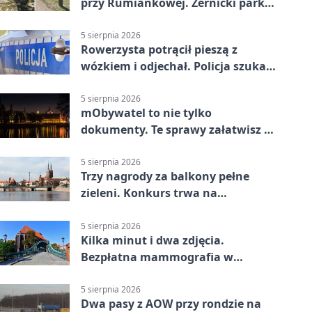
przy Rumiankowej. Żernicki park
się zmienia
5 sierpnia 2026
Rowerzysta potrącił pieszą z
wózkiem i odjechał. Policja szuka
świadków
5 sierpnia 2026
mObywatel to nie tylko
dokumenty. Te sprawy załatwisz w
telefonie
5 sierpnia 2026
Trzy nagrody za balkony pełne
zieleni. Konkurs trwa na
Przedmieściu Oławskim
5 sierpnia 2026
Kilka minut i dwa zdjęcia.
Bezpłatna mammografia w
powiecie wrocławskim
5 sierpnia 2026
Dwa pasy z AOW przy rondzie na