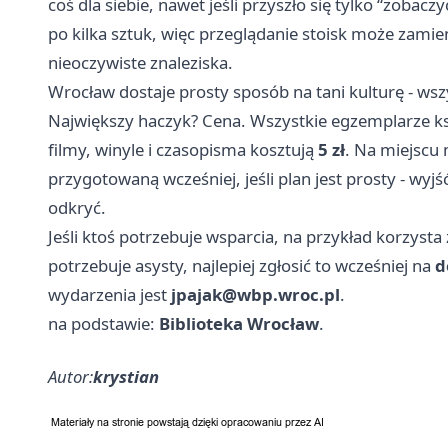
coś dla siebie, nawet jeśli przyszło się tylko “zoba
po kilka sztuk, więc przeglądanie stoisk może zami
nieoczywiste znaleziska.
Wrocław dostaje prosty sposób na tani kulturę - wsz
Największy haczyk? Cena. Wszystkie egzemplarze ksią
filmy, winyle i czasopisma kosztują
5 zł
. Na miejscu 
przygotowaną wcześniej, jeśli plan jest prosty - wyjś
odkryć.
Jeśli ktoś potrzebuje wsparcia, na przykład korzysta 
potrzebuje asysty, najlepiej zgłosić to wcześniej na
d
wydarzenia jest
jpajak@wbp.wroc.pl
.
na podstawie:
Biblioteka Wrocław
.
Autor:
krystian