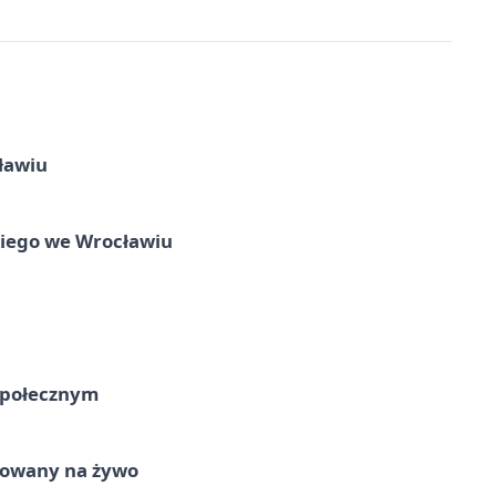
ławiu
skiego we Wrocławiu
Społecznym
izowany na żywo