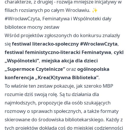
charakterze, z drugiej - rozwija mniejsze inicjatywy w
filiach rozsianych po całym Wrocławiu. ✨
#WrocławCzyta, Feminatywa i Wspólnoteki dały
bibliotece mocny zestaw
Wśród projektów zgłoszonych do konkursu znalazły
się
festiwal literacko-społeczny #WrocławCzyta
,
festiwal feministyczno-literacki Feminatywa
,
cykl
„Wspólnoteki”
,
miejska akcja dla dzieci
„Supermoce Czytelnicze”
oraz
ogólnopolska
konferencja „Krea(K)tywna Biblioteka”
.
To właśnie ten zestaw pokazuje, jak szeroko MBP
rozumie dziś swoją rolę. Są tu działania dla
najmłodszych, propozycje dla osób szukających
rozmowy o sprawach społecznych, a także formaty
skierowane do środowiska bibliotekarskiego. Każdy z
tych projektów dokłada coś do miejskiej codzienności