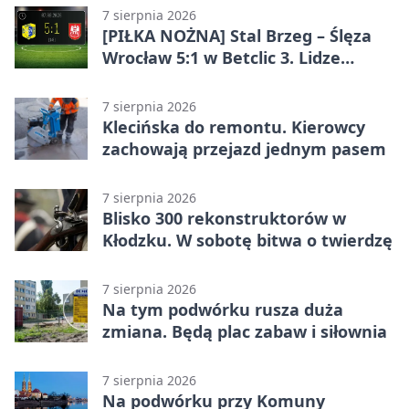
7 sierpnia 2026
[PIŁKA NOŻNA] Stal Brzeg – Ślęza
Wrocław 5:1 w Betclic 3. Lidze
Grupa 3 (Grupa III) – wysoka
porażka wrocławian
7 sierpnia 2026
Klecińska do remontu. Kierowcy
zachowają przejazd jednym pasem
7 sierpnia 2026
Blisko 300 rekonstruktorów w
Kłodzku. W sobotę bitwa o twierdzę
7 sierpnia 2026
Na tym podwórku rusza duża
zmiana. Będą plac zabaw i siłownia
7 sierpnia 2026
Na podwórku przy Komuny