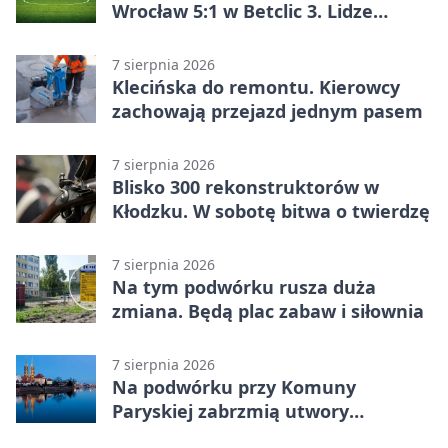
Wrocław 5:1 w Betclic 3. Lidze
Grupa 3 (Grupa III) – wysoka
porażka wrocławian
7 sierpnia 2026
Klecińska do remontu. Kierowcy
zachowają przejazd jednym pasem
7 sierpnia 2026
Blisko 300 rekonstruktorów w
Kłodzku. W sobotę bitwa o twierdzę
7 sierpnia 2026
Na tym podwórku rusza duża
zmiana. Będą plac zabaw i siłownia
7 sierpnia 2026
Na podwórku przy Komuny
Paryskiej zabrzmią utwory
Powstania Warszawskiego