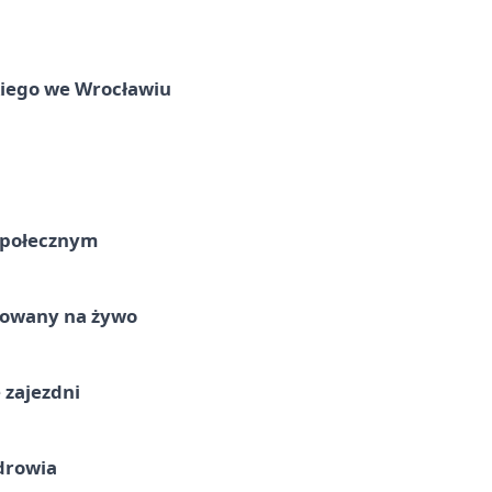
skiego we Wrocławiu
Społecznym
izowany na żywo
 zajezdni
drowia