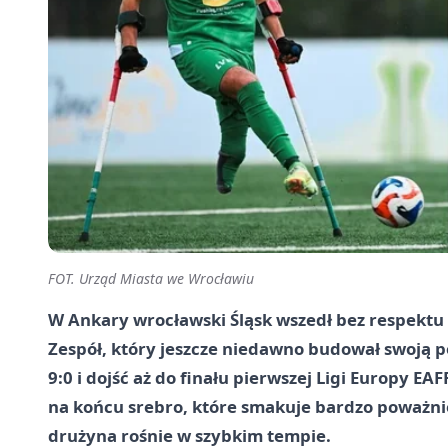
FOT. Urząd Miasta we Wrocławiu
W Ankary wrocławski Śląsk wszedł bez respektu dl
Zespół, który jeszcze niedawno budował swoją po
9:0 i dojść aż do finału pierwszej Ligi Europy EA
na końcu srebro, które smakuje bardzo poważnie.
drużyna rośnie w szybkim tempie.