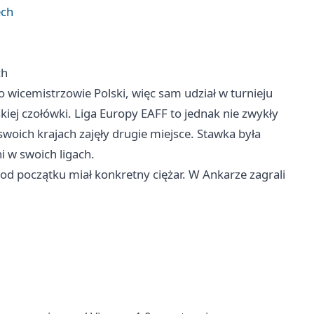
ech
ch
o wicemistrzowie Polski, więc sam udział w turnieju
skiej czołówki. Liga Europy EAFF to jednak nie zwykły
swoich krajach zajęły drugie miejsce. Stawka była
i w swoich ligach.
d początku miał konkretny ciężar. W Ankarze zagrali