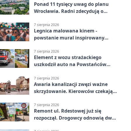
Ponad 11 tysięcy uwag do planu
Wrocławia. Radni zdecydują o
dalszym losie dokumentu
7 sierpnia 2026
Legnica malowana kinem -
powstanie mural inspirowany
„Małą Moskwą”
7 sierpnia 2026
Element z wozu strażackiego
uszkodził auto na Powstańców
Śląskich
7 sierpnia 2026
Awaria kanalizacji zwęzi ważne
skrzyżowanie. Kierowców czekają
zmiany
7 sierpnia 2026
Remont ul. Rdestowej już się
rozpoczął. Drogowcy odnowią dwa
odcinki