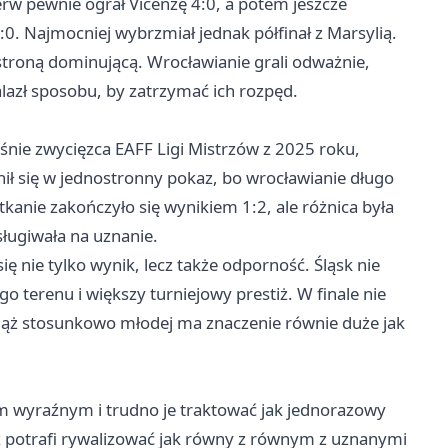
erw pewnie ograł Vicenzę 4:0, a potem jeszcze
:0. Najmocniej wybrzmiał jednak półfinał z Marsylią.
 stroną dominującą. Wrocławianie grali odważnie,
alazł sposobu, by zatrzymać ich rozpęd.
eśnie zwycięzca EAFF Ligi Mistrzów z 2025 roku,
nił się w jednostronny pokaz, bo wrocławianie długo
tkanie zakończyło się wynikiem 1:2, ale różnica była
ługiwała na uznanie.
ię nie tylko wynik, lecz także odporność. Śląsk nie
go terenu i większy turniejowy prestiż. W finale nie
wciąż stosunkowo młodej ma znaczenie równie duże jak
iem wyraźnym i trudno je traktować jak jednorazowy
już potrafi rywalizować jak równy z równym z uznanymi