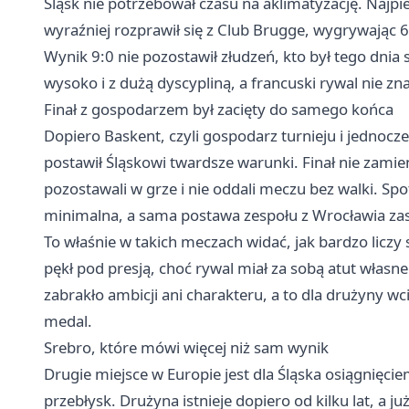
Śląsk nie potrzebował czasu na aklimatyzację. Najpi
wyraźniej rozprawił się z Club Brugge, wygrywając 6
Wynik 9:0 nie pozostawił złudzeń, kto był tego dnia
wysoko i z dużą dyscypliną, a francuski rywal nie zn
Finał z gospodarzem był zacięty do samego końca
Dopiero Baskent, czyli gospodarz turnieju i jednocz
postawił Śląskowi twardsze warunki. Finał nie zamie
pozostawali w grze i nie oddali meczu bez walki. Spo
minimalna, a sama postawa zespołu z Wrocławia zas
To właśnie w takich meczach widać, jak bardzo liczy s
pękł pod presją, choć rywal miał za sobą atut własne
zabrakło ambicji ani charakteru, a to dla drużyny 
medal.
Srebro, które mówi więcej niż sam wynik
Drugie miejsce w Europie jest dla Śląska osiągnięc
przebłysk. Drużyna istnieje dopiero od kilku lat, a 