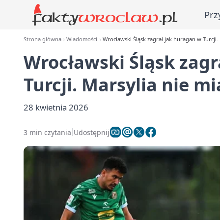
Prz
Strona główna
Wiadomości
Wrocławski Śląsk zagrał jak huragan w Turcji. 
Wrocławski Śląsk zagr
Turcji. Marsylia nie mi
28 kwietnia 2026
3 min czytania
Udostępnij