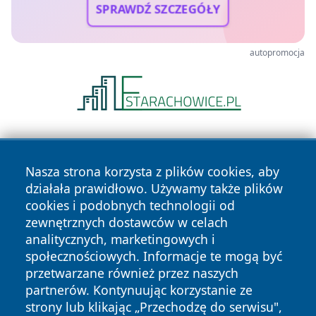
SPRAWDŹ SZCZEGÓŁY
autopromocja
Nasza strona korzysta z plików cookies, aby
działała prawidłowo. Używamy także plików
cookies i podobnych technologii od
zewnętrznych dostawców w celach
Copyright © 2026 faktywroclaw.pl Wszystkie prawa
analitycznych, marketingowych i
zastrzeżone.
społecznościowych. Informacje te mogą być
przetwarzane również przez naszych
partnerów. Kontynuując korzystanie ze
Polityka
Polityka
News
Autorzy
strony lub klikając „Przechodzę do serwisu",
Prywatności
Cookies