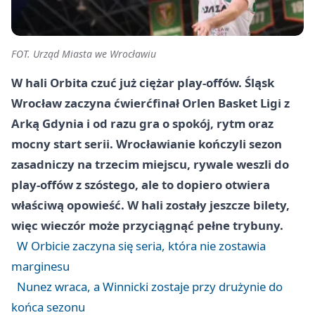
FOT. Urząd Miasta we Wrocławiu
W hali Orbita czuć już ciężar play-offów. Śląsk
Wrocław zaczyna ćwierćfinał Orlen Basket Ligi z
Arką Gdynia i od razu gra o spokój, rytm oraz
mocny start serii. Wrocławianie kończyli sezon
zasadniczy na trzecim miejscu, rywale weszli do
play-offów z szóstego, ale to dopiero otwiera
właściwą opowieść. W hali zostały jeszcze bilety,
więc wieczór może przyciągnąć pełne trybuny.
W Orbicie zaczyna się seria, która nie zostawia
marginesu
Nunez wraca, a Winnicki zostaje przy drużynie do
końca sezonu