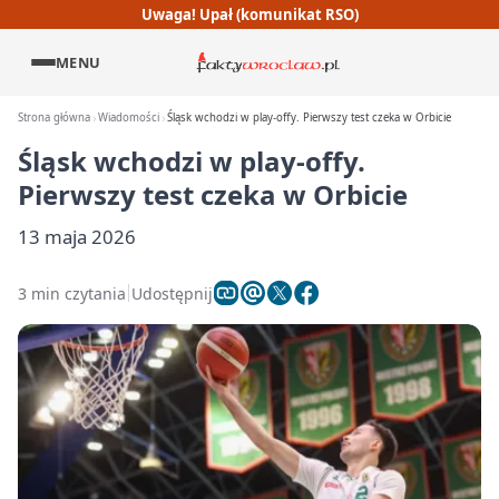
Uwaga! Upał (komunikat RSO)
MENU
Strona główna
Wiadomości
Śląsk wchodzi w play-offy. Pierwszy test czeka w Orbicie
Śląsk wchodzi w play-offy.
Pierwszy test czeka w Orbicie
13 maja 2026
3 min czytania
Udostępnij