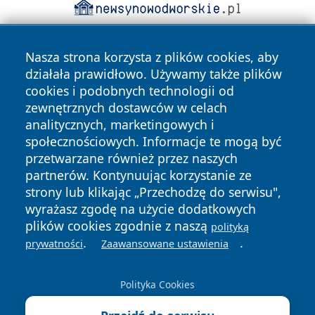
Nasza strona korzysta z plików cookies, aby
działała prawidłowo. Używamy także plików
cookies i podobnych technologii od
zewnętrznych dostawców w celach
analitycznych, marketingowych i
Copyright © 2026 faktywroclaw.pl Wszystkie prawa
społecznościowych. Informacje te mogą być
zastrzeżone.
przetwarzane również przez naszych
partnerów. Kontynuując korzystanie ze
strony lub klikając „Przechodzę do serwisu",
Polityka
Polityka
News
Autorzy
wyrażasz zgodę na użycie dodatkowych
Prywatności
Cookies
plików cookies zgodnie z naszą
polityką
.
.
prywatności
Zaawansowane ustawienia
Polityka Cookies