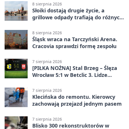
8 sierpnia 2026
Słoiki dostają drugie życie, a
grillowe odpady trafiają do różnych
pojemników
8 sierpnia 2026
Śląsk wraca na Tarczyński Arena.
Cracovia sprawdzi formę zespołu
7 sierpnia 2026
[PIŁKA NOŻNA] Stal Brzeg – Ślęza
Wrocław 5:1 w Betclic 3. Lidze
Grupa 3 (Grupa III) – wysoka
porażka wrocławian
7 sierpnia 2026
Klecińska do remontu. Kierowcy
zachowają przejazd jednym pasem
7 sierpnia 2026
Blisko 300 rekonstruktorów w