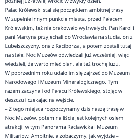
później już łatwiej wrócić w zwykły dzień.
Pałac Królewski stał się początkiem ambitnej trasy
W zupełnie innym punkcie miasta, przed Pałacem
Królewskim, też nie brakowało wytrwałych. Pan Karol i
pani Martyna przyjechali do Wrocławia na studia, on z
Lubelszczyzny, ona z
Raciborza
, a potem zostali tutaj
na stałe. Noc Muzeów odwiedzali już wcześniej, więc
wiedzieli, że warto mieć plan, ale też trochę luzu.
W poprzednim roku udało im się zajrzeć do Muzeum
Narodowego i Muzeum Mineralogicznego. Tym
razem zaczynali od Pałacu Królewskiego, stojąc w
deszczu i czekając na wejście.
– Z tego miejsca rozpoczynamy dziś naszą trasę w
Noc Muzeów, potem na liście jest kolejnych osiem
atrakcji, w tym Panorama Racławicka i Muzeum
Militariów. Ambitnie, a zobaczymy, jak wyjdzie –