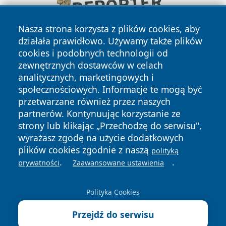
Nasza strona korzysta z plików cookies, aby
działała prawidłowo. Używamy także plików
cookies i podobnych technologii od
zewnętrznych dostawców w celach
analitycznych, marketingowych i
społecznościowych. Informacje te mogą być
przetwarzane również przez naszych
Copyright © 2026 faktywroclaw.pl Wszystkie prawa
partnerów. Kontynuując korzystanie ze
zastrzeżone.
strony lub klikając „Przechodzę do serwisu",
wyrażasz zgodę na użycie dodatkowych
plików cookies zgodnie z naszą
polityką
Polityka
Polityka
.
.
News
Autorzy
prywatności
Zaawansowane ustawienia
Prywatności
Cookies
Polityka Cookies
Przejdź do serwisu