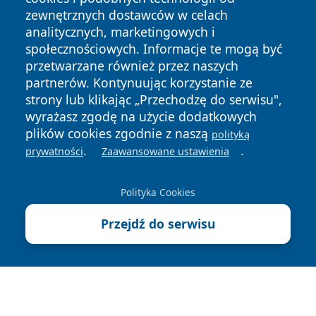
zewnętrznych dostawców w celach
analitycznych, marketingowych i
społecznościowych. Informacje te mogą być
przetwarzane również przez naszych
partnerów. Kontynuując korzystanie ze
Copyright © 2026 faktywroclaw.pl Wszystkie prawa
zastrzeżone.
strony lub klikając „Przechodzę do serwisu",
wyrażasz zgodę na użycie dodatkowych
plików cookies zgodnie z naszą
polityką
Polityka
Polityka
.
.
prywatności
Zaawansowane ustawienia
News
Autorzy
Prywatności
Cookies
Polityka Cookies
Przejdź do serwisu