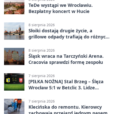
TeDe wystąpi we Wrocławiu.
Bezpłatny koncert w Hucie
8 sierpnia 2026
Słoiki dostają drugie życie, a
grillowe odpady trafiają do różnych
pojemników
8 sierpnia 2026
Śląsk wraca na Tarczyński Arena.
Cracovia sprawdzi formę zespołu
7 sierpnia 2026
[PIŁKA NOŻNA] Stal Brzeg – Ślęza
Wrocław 5:1 w Betclic 3. Lidze
Grupa 3 (Grupa III) – wysoka
porażka wrocławian
7 sierpnia 2026
Klecińska do remontu. Kierowcy
zachowają przejazd jednym pasem