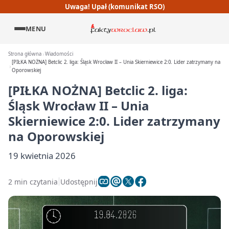
Uwaga! Upał (komunikat RSO)
MENU
Strona główna
Wiadomości
[PIŁKA NOŻNA] Betclic 2. liga: Śląsk Wrocław II – Unia Skierniewice 2:0. Lider zatrzymany na
Oporowskiej
[PIŁKA NOŻNA] Betclic 2. liga:
Śląsk Wrocław II – Unia
Skierniewice 2:0. Lider zatrzymany
na Oporowskiej
19 kwietnia 2026
2 min czytania
Udostępnij