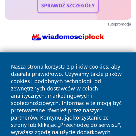
SPRAWDŹ SZCZEGÓŁY
autopromocja
Nasza strona korzysta z plików cookies, aby
działała prawidłowo. Używamy także plików
cookies i podobnych technologii od
zewnętrznych dostawców w celach
Copyright © 2026 faktywroclaw.pl Wszystkie prawa
analitycznych, marketingowych i
zastrzeżone.
społecznościowych. Informacje te mogą być
przetwarzane również przez naszych
partnerów. Kontynuując korzystanie ze
Polityka
Polityka
News
Autorzy
strony lub klikając „Przechodzę do serwisu",
Prywatności
Cookies
wyrażasz zgodę na użycie dodatkowych