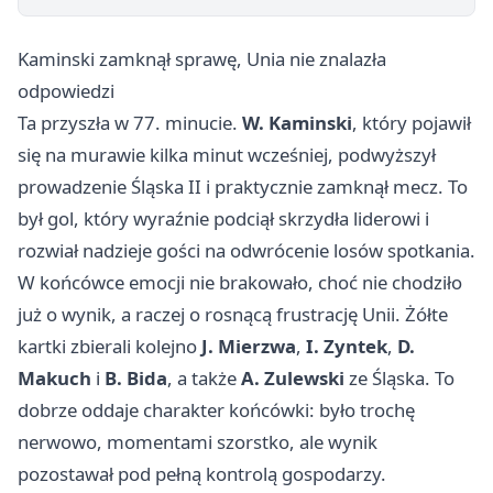
Kaminski zamknął sprawę, Unia nie znalazła
odpowiedzi
Ta przyszła w 77. minucie.
W. Kaminski
, który pojawił
się na murawie kilka minut wcześniej, podwyższył
prowadzenie Śląska II i praktycznie zamknął mecz. To
był gol, który wyraźnie podciął skrzydła liderowi i
rozwiał nadzieje gości na odwrócenie losów spotkania.
W końcówce emocji nie brakowało, choć nie chodziło
już o wynik, a raczej o rosnącą frustrację Unii. Żółte
kartki zbierali kolejno
J. Mierzwa
,
I. Zyntek
,
D.
Makuch
i
B. Bida
, a także
A. Zulewski
ze Śląska. To
dobrze oddaje charakter końcówki: było trochę
nerwowo, momentami szorstko, ale wynik
pozostawał pod pełną kontrolą gospodarzy.