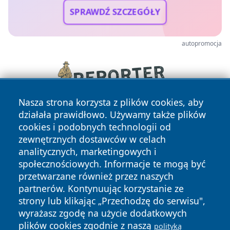
SPRAWDŹ SZCZEGÓŁY
autopromocja
Nasza strona korzysta z plików cookies, aby
działała prawidłowo. Używamy także plików
cookies i podobnych technologii od
zewnętrznych dostawców w celach
analitycznych, marketingowych i
społecznościowych. Informacje te mogą być
przetwarzane również przez naszych
Copyright © 2026 faktywroclaw.pl Wszystkie prawa
partnerów. Kontynuując korzystanie ze
zastrzeżone.
strony lub klikając „Przechodzę do serwisu",
wyrażasz zgodę na użycie dodatkowych
plików cookies zgodnie z naszą
polityką