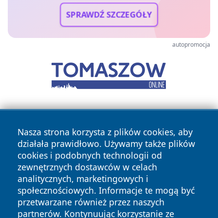
SPRAWDŹ SZCZEGÓŁY
autopromocja
Nasza strona korzysta z plików cookies, aby
działała prawidłowo. Używamy także plików
cookies i podobnych technologii od
zewnętrznych dostawców w celach
Copyright © 2026 faktywroclaw.pl Wszystkie prawa
analitycznych, marketingowych i
zastrzeżone.
społecznościowych. Informacje te mogą być
przetwarzane również przez naszych
partnerów. Kontynuując korzystanie ze
Polityka
Polityka