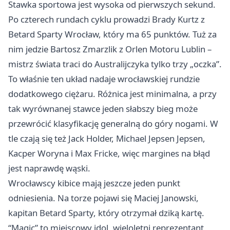
Stawka sportowa jest wysoka od pierwszych sekund.
Po czterech rundach cyklu prowadzi Brady Kurtz z
Betard Sparty Wrocław, który ma 65 punktów. Tuż za
nim jedzie Bartosz Zmarzlik z Orlen Motoru
Lublin
–
mistrz świata traci do Australijczyka tylko trzy „oczka”.
To właśnie ten układ nadaje wrocławskiej rundzie
dodatkowego ciężaru. Różnica jest minimalna, a przy
tak wyrównanej stawce jeden słabszy bieg może
przewrócić klasyfikację generalną do góry nogami. W
tle czają się też Jack Holder, Michael Jepsen Jepsen,
Kacper Woryna i Max Fricke, więc margines na błąd
jest naprawdę wąski.
Wrocławscy kibice mają jeszcze jeden punkt
odniesienia. Na torze pojawi się Maciej Janowski,
kapitan Betard Sparty, który otrzymał dziką kartę.
“Magic” to miejscowy idol, wieloletni reprezentant