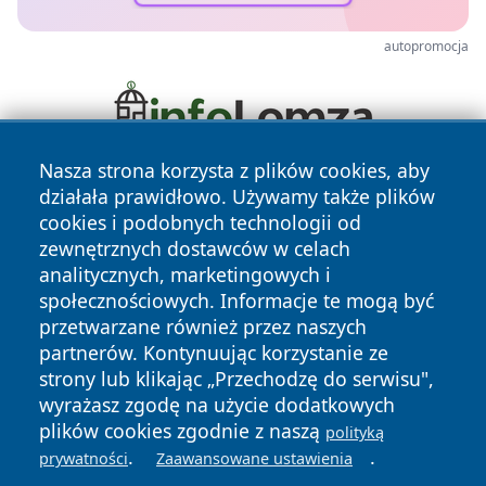
autopromocja
Nasza strona korzysta z plików cookies, aby
działała prawidłowo. Używamy także plików
cookies i podobnych technologii od
zewnętrznych dostawców w celach
analitycznych, marketingowych i
społecznościowych. Informacje te mogą być
Copyright © 2026 faktywroclaw.pl Wszystkie prawa
przetwarzane również przez naszych
zastrzeżone.
partnerów. Kontynuując korzystanie ze
strony lub klikając „Przechodzę do serwisu",
wyrażasz zgodę na użycie dodatkowych
Polityka
Polityka
News
Autorzy
plików cookies zgodnie z naszą
polityką
Prywatności
Cookies
.
.
prywatności
Zaawansowane ustawienia