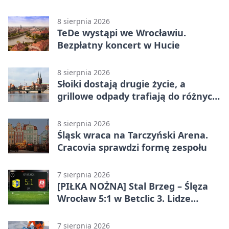
8 sierpnia 2026
TeDe wystąpi we Wrocławiu.
Bezpłatny koncert w Hucie
8 sierpnia 2026
Słoiki dostają drugie życie, a
grillowe odpady trafiają do różnych
pojemników
8 sierpnia 2026
Śląsk wraca na Tarczyński Arena.
Cracovia sprawdzi formę zespołu
7 sierpnia 2026
[PIŁKA NOŻNA] Stal Brzeg – Ślęza
Wrocław 5:1 w Betclic 3. Lidze
Grupa 3 (Grupa III) – wysoka
porażka wrocławian
7 sierpnia 2026