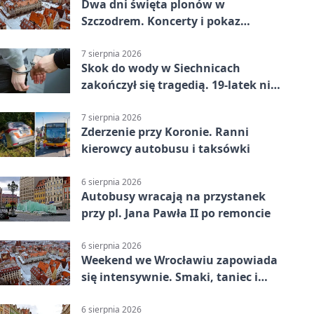
Dwa dni święta plonów w
Szczodrem. Koncerty i pokaz
dronów
7 sierpnia 2026
Skok do wody w Siechnicach
zakończył się tragedią. 19-latek nie
żyje
7 sierpnia 2026
Zderzenie przy Koronie. Ranni
kierowcy autobusu i taksówki
6 sierpnia 2026
Autobusy wracają na przystanek
przy pl. Jana Pawła II po remoncie
6 sierpnia 2026
Weekend we Wrocławiu zapowiada
się intensywnie. Smaki, taniec i
sport
6 sierpnia 2026