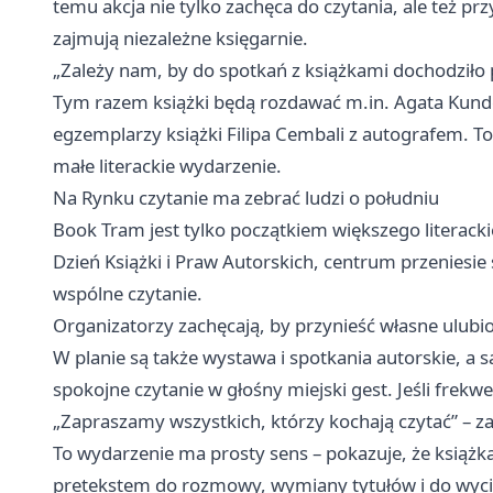
temu akcja nie tylko zachęca do czytania, ale też p
zajmują niezależne księgarnie.
„Zależy nam, by do spotkań z książkami dochodziło
Tym razem książki będą rozdawać m.in. Agata Kunder
egzemplarzy książki Filipa Cembali z autografem. To
małe literackie wydarzenie.
Na Rynku czytanie ma zebrać ludzi o południu
Book Tram jest tylko początkiem większego literac
Dzień Książki i Praw Autorskich, centrum przeniesie 
wspólne czytanie.
Organizatorzy zachęcają, by przynieść własne ulubio
W planie są także wystawa i spotkania autorskie, 
spokojne czytanie w głośny miejski gest. Jeśli frek
„Zapraszamy wszystkich, którzy kochają czytać” – z
To wydarzenie ma prosty sens – pokazuje, że książ
pretekstem do rozmowy, wymiany tytułów i do wyciąg