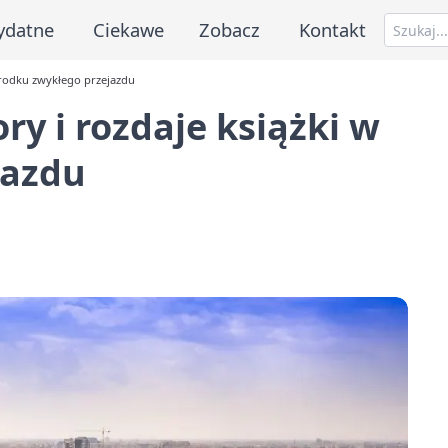
ydatne
Ciekawe
Zobacz
Kontakt
środku zwykłego przejazdu
y i rozdaje książki w
jazdu