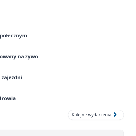
Społecznym
izowany na żywo
 zajezdni
drowia
Kolejne wydarzenia