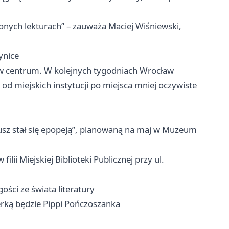
onych lekturach” – zauważa Maciej Wiśniewski,
ynice
u w centrum. W kolejnych tygodniach Wrocław
od miejskich instytucji po miejsca mniej oczywiste
usz stał się epopeją”, planowaną na maj w Muzeum
ilii Miejskiej Biblioteki Publicznej przy ul.
ości ze świata literatury
erką będzie Pippi Pończoszanka