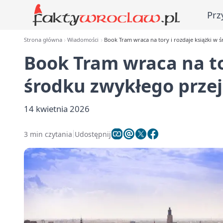
Prz
Strona główna
Wiadomości
Book Tram wraca na tory i rozdaje książki w 
Book Tram wraca na tor
środku zwykłego prze
14 kwietnia 2026
3 min czytania
Udostępnij