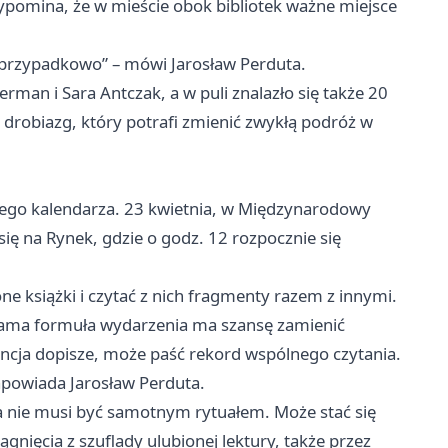
rzypomina, że w mieście obok bibliotek ważne miejsce
 przypadkowo” – mówi Jarosław Perduta.
man i Sara Antczak, a w puli znalazło się także 20
 drobiazg, który potrafi zmienić zwykłą podróż w
kiego kalendarza. 23 kwietnia, w Międzynarodowy
się na Rynek, gdzie o godz. 12 rozpocznie się
ne książki i czytać z nich fragmenty razem z innymi.
a sama formuła wydarzenia ma szansę zamienić
wencja dopisze, może paść rekord wspólnego czytania.
apowiada Jarosław Perduta.
ka nie musi być samotnym rytuałem. Może stać się
nięcia z szuflady ulubionej lektury, także przez