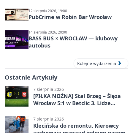
12 sierpnia 2026, 19:00
PubCrime w Robin Bar Wrocław
14 sierpnia 2026, 20:00
BASS BUS × WROCŁAW — klubowy
autobus
Kolejne wydarzenia
Ostatnie Artykuły
7 sierpnia 2026
[PIŁKA NOŻNA] Stal Brzeg – Ślęza
Wrocław 5:1 w Betclic 3. Lidze
Grupa 3 (Grupa III) – wysoka
porażka wrocławian
7 sierpnia 2026
Klecińska do remontu. Kierowcy
zachowają przejazd jednym pasem