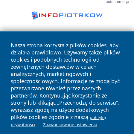
autopromocja
Nasza strona korzysta z plików cookies, aby
działała prawidłowo. Używamy także plików
cookies i podobnych technologii od
zewnętrznych dostawców w celach
Copyright © 2026 faktywroclaw.pl Wszystkie prawa
analitycznych, marketingowych i
zastrzeżone.
społecznościowych. Informacje te mogą być
przetwarzane również przez naszych
partnerów. Kontynuując korzystanie ze
Polityka
Polityka
News
Autorzy
strony lub klikając „Przechodzę do serwisu",
Prywatności
Cookies
wyrażasz zgodę na użycie dodatkowych
plików cookies zgodnie z naszą
polityką
.
.
prywatności
Zaawansowane ustawienia